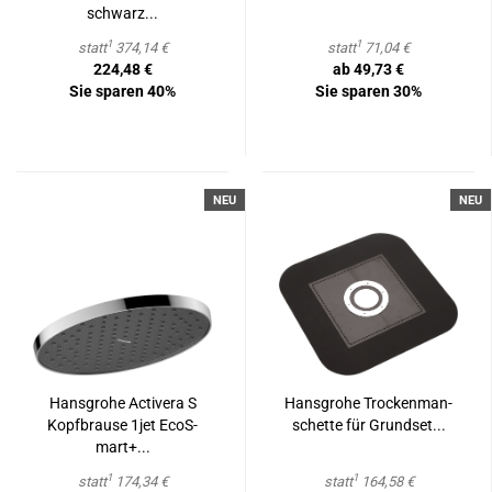
schwarz...
1
1
statt
374,14 €
statt
71,04 €
224,48 €
ab 49,73 €
Sie sparen 40%
Sie sparen 30%
NEU
NEU
Hans­gro­he Ac­ti­ve­ra S
Hans­gro­he Tro­cken­man­
Kopf­brau­se 1jet Ec­oS­
schet­te für Grund­set...
mart+...
1
1
statt
174,34 €
statt
164,58 €