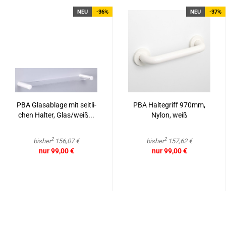
NEU
-36%
NEU
-37%
PBA Glas­ab­la­ge mit seit­li­
PBA Hal­te­griff 970mm,
chen Hal­ter, Glas/weiß...
Nylon, weiß
2
2
bisher
156,07 €
bisher
157,62 €
nur 99,00 €
nur 99,00 €