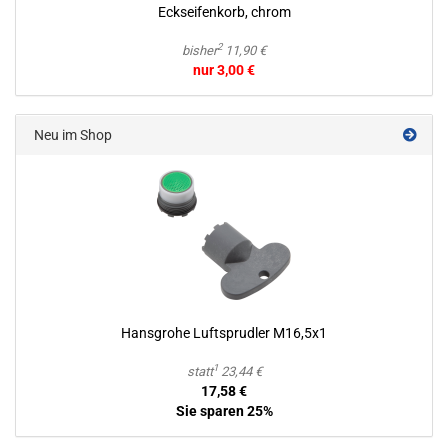
Eck­sei­fen­korb, chrom
2
bisher
11,90 €
nur 3,00 €
Neu im Shop
Hans­gro­he Luft­sprud­ler M16,5x1
1
statt
23,44 €
17,58 €
Sie sparen 25%