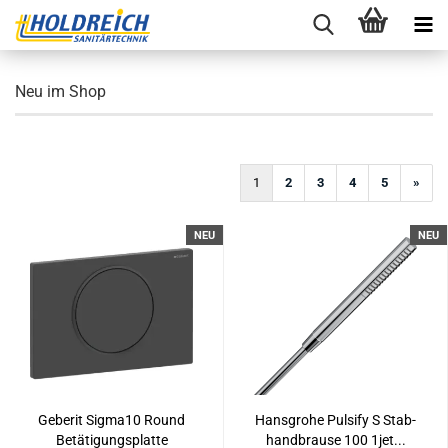
Neu im Shop
1
2
3
4
5
»
NEU
NEU
Ge­be­rit Sigma10 Round
Hans­gro­he Pul­si­fy S Stab­
Be­tä­ti­gungs­plat­te
hand­brau­se 100 1jet...