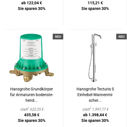
ab 122,04 €
115,21 €
Sie sparen 30%
Sie sparen 30%
NEU
NEU
Hans­gro­he Grund­kör­per
Hans­gro­he Tec­tu­ris S
für Ar­ma­tu­ren bo­den­ste­
Einhebel-​​Wan­nen­mi­
hend...
scher...
1
1
statt
622,25 €
statt
1.997,77 €
435,58 €
ab 1.398,44 €
Sie sparen 30%
Sie sparen 30%