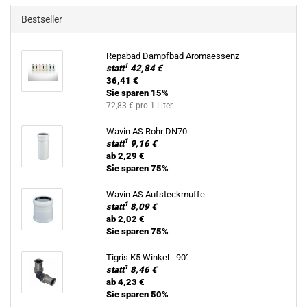
Bestseller
Re­pa­bad Dampf­bad Aro­ma­es­senz
1
statt
42,84 €
36,41 €
Sie sparen 15%
72,83 € pro 1 Liter
Wavin AS Rohr DN70
1
statt
9,16 €
ab 2,29 €
Sie sparen 75%
Wavin AS Auf­steck­muf­fe
1
statt
8,09 €
ab 2,02 €
Sie sparen 75%
Ti­gris K5 Win­kel - 90°
1
statt
8,46 €
ab 4,23 €
Sie sparen 50%