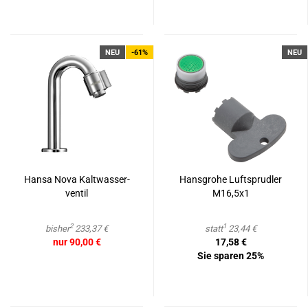
NEU
-61%
NEU
Hansa Nova Kalt­was­ser­
Hans­gro­he Luft­sprud­ler
ven­til
M16,5x1
2
1
bisher
233,37 €
statt
23,44 €
nur 90,00 €
17,58 €
Sie sparen 25%