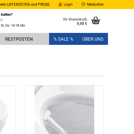
elle LIEFERZEITEN und PREISE
Login
Merkzettel
 helfen?
Ihr Warenkorb
17
0,00 €
 Di, Do: 14-18 Uhr
RESTPOSTEN
% SALE %
ÜBER UNS