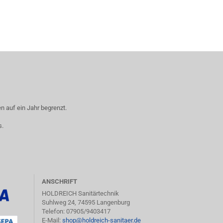
 auf ein Jahr begrenzt.
s.
ANSCHRIFT
HOLDREICH Sanitärtechnik
Suhlweg 24, 74595 Langenburg
Telefon: 07905/9403417
E-Mail:
shop@holdreich-sanitaer.de