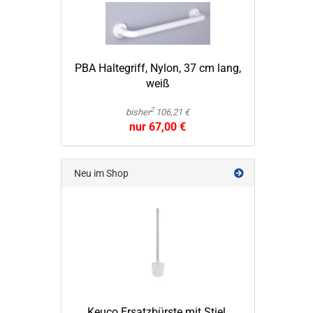
PBA Hal­te­griff, Nylon, 37 cm lang,
weiß
2
bisher
106,21 €
nur 67,00 €
Neu im Shop
Keuco Er­satz­bürs­te mit Stiel,