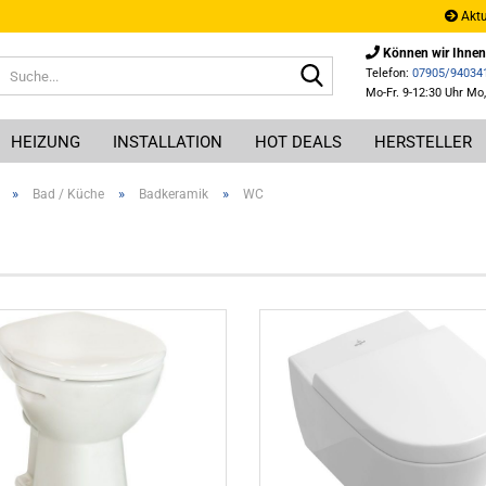
Aktu
Können wir Ihnen
Suche...
Telefon:
07905/94034
Mo-Fr. 9-12:30 Uhr Mo,
HEIZUNG
INSTALLATION
HOT DEALS
HERSTELLER
»
»
»
Bad / Küche
Badkeramik
WC