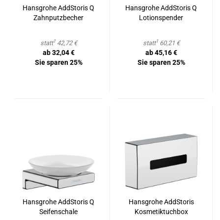
Hans­gro­he AddS­to­ris Q
Hans­gro­he AddS­to­ris Q
Zahn­putz­be­cher
Lo­ti­ons­pen­der
1
1
statt
42,72 €
statt
60,21 €
ab 32,04 €
ab 45,16 €
Sie sparen 25%
Sie sparen 25%
Hans­gro­he AddS­to­ris Q
Hans­gro­he AddS­to­ris
Sei­fen­scha­le
Kos­me­tik­tuch­box