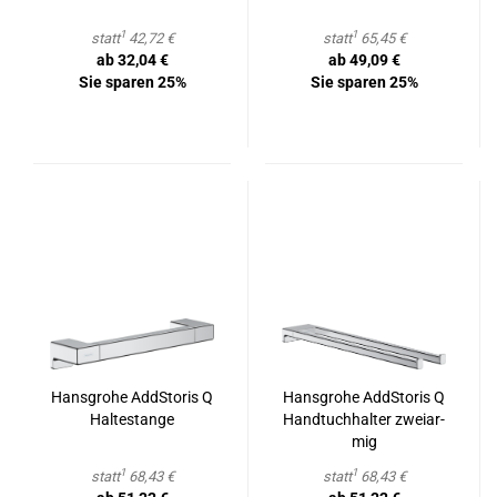
1
1
statt
42,72 €
statt
65,45 €
ab 32,04 €
ab 49,09 €
Sie sparen 25%
Sie sparen 25%
Hans­gro­he AddS­to­ris Q
Hans­gro­he AddS­to­ris Q
Hal­te­stan­ge
Hand­tuch­hal­ter zwei­ar­
mig
1
1
statt
68,43 €
statt
68,43 €