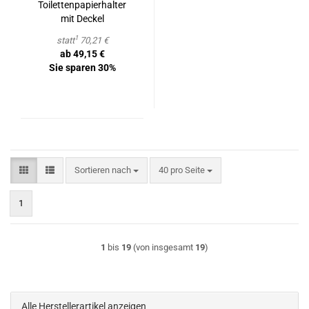
Toi­let­ten­pa­pier­hal­ter
mit De­ckel
1
statt
70,21 €
ab 49,15 €
Sie sparen 30%
Sortieren nach
pro Seite
Sortieren nach
40 pro Seite
1
1
bis
19
(von insgesamt
19
)
Alle Herstellerartikel anzeigen