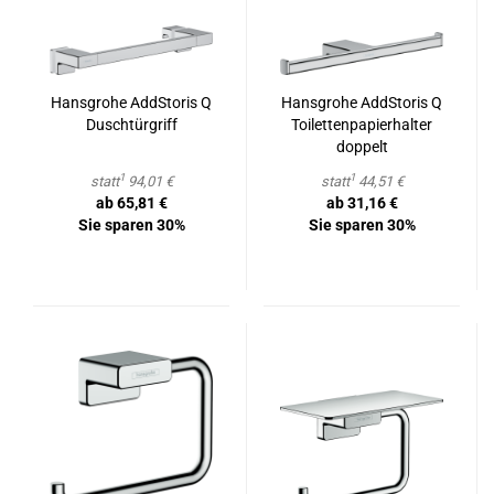
Hans­gro­he AddS­to­ris Q
Hans­gro­he AddS­to­ris Q
Dusch­tür­griff
Toi­let­ten­pa­pier­hal­ter
dop­pelt
1
1
statt
94,01 €
statt
44,51 €
ab 65,81 €
ab 31,16 €
Sie sparen 30%
Sie sparen 30%