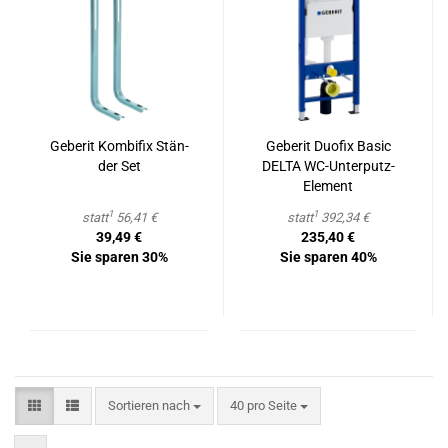
Ge­be­rit Kom­bi­fix Stän­
Ge­be­rit Du­o­fix Basic
der Set
DELTA WC-​Unterputz-​
Element
1
1
statt
56,41 €
statt
392,34 €
39,49 €
235,40 €
Sie sparen 30%
Sie sparen 40%
Sortieren nach
pro Seite
Sortieren nach
40 pro Seite