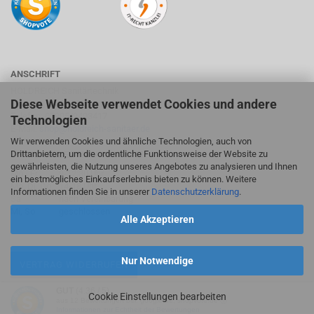
ANSCHRIFT
HOLDREICH Sanitärtechnik
Diese Webseite verwendet Cookies und andere
Suhlweg 24, 74595 Langenburg
Telefon: 07905/9403417
Technologien
E-Mail:
shop@holdreich-sanitaer.de
Wir verwenden Cookies und ähnliche Technologien, auch von
Drittanbietern, um die ordentliche Funktionsweise der Website zu
ÖFFNUNGSZEITEN FACHMARKT
gewährleisten, die Nutzung unseres Angebotes zu analysieren und Ihnen
Mo - Fr
9-12:30 Uhr
ein bestmögliches Einkaufserlebnis bieten zu können. Weitere
Mo, Di, Do
14-18 Uhr
Informationen finden Sie in unserer
Datenschutzerklärung
.
Sa
nach Vereinbarung
Mi, So
geschlossen
Alle Akzeptieren
Nur Notwendige
VERTRAG WIDERRUFEN
GUT
(4.36 / 5)
Cookie Einstellungen bearbeiten
aus
12
Bewertungen bei: google.de, shopvote.de ⓘ
Webshop
by Gambio.de © 2026
Informationen zur Echtheit der Bewertungen