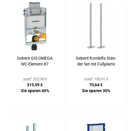
Ge­be­rit GIS OMEGA
Ge­be­rit Kom­bi­fix Stän­
WC-​Ele­ment 87
der Set mit Fuß­plat­te
1
1
statt
525,98 €
statt
100,91 €
315,59 €
70,64 €
Sie sparen 40%
Sie sparen 30%