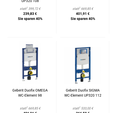
UP320 108
1
1
statt
399,72 €
statt
669,85 €
239,83 €
401,91 €
Sie sparen 40%
Sie sparen 40%
Ge­be­rit Du­o­fix OMEGA
Ge­be­rit Du­o­fix SIGMA
WC-​Ele­ment 98
WC-​Ele­ment UP320 112
1
1
statt
669,85 €
statt
533,00 €