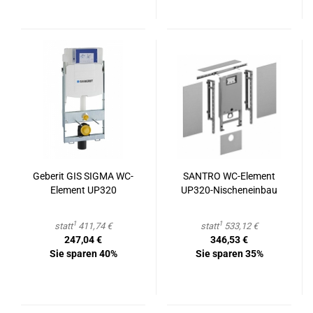
Ge­be­rit GIS SIGMA WC-​
SAN­TRO WC-​Ele­ment
Ele­ment UP320
UP320-​​Ni­schen­ein­bau
1
1
statt
411,74 €
statt
533,12 €
247,04 €
346,53 €
Sie sparen 40%
Sie sparen 35%