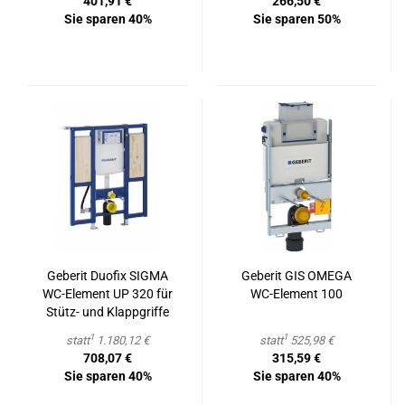
401,91 €
266,50 €
Sie sparen 40%
Sie sparen 50%
Ge­be­rit Du­o­fix SIGMA
Ge­be­rit GIS OMEGA
WC-​Ele­ment UP 320 für
WC-​Ele­ment 100
Stütz-​​ und Klapp­grif­fe
1
1
statt
1.180,12 €
statt
525,98 €
708,07 €
315,59 €
Sie sparen 40%
Sie sparen 40%