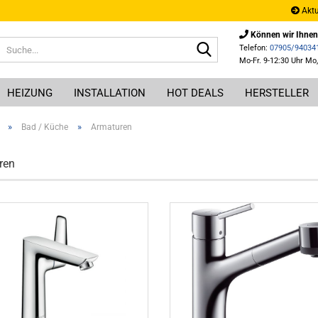
Aktu
Können wir Ihnen
Suche...
Telefon:
07905/94034
Mo-Fr. 9-12:30 Uhr Mo,
HEIZUNG
INSTALLATION
HOT DEALS
HERSTELLER
»
»
Bad / Küche
Armaturen
ren