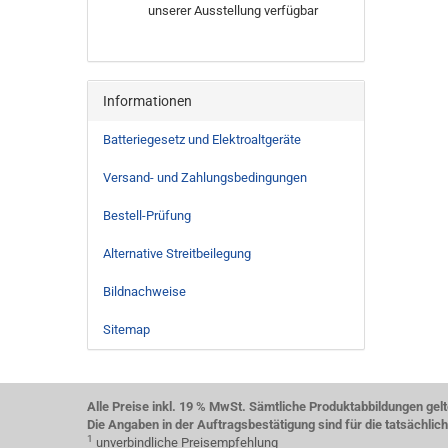
unserer Ausstellung verfügbar
Informationen
Batteriegesetz und Elektroaltgeräte
Versand- und Zahlungsbedingungen
Bestell-Prüfung
Alternative Streitbeilegung
Bildnachweise
Sitemap
Alle Preise inkl. 19 % MwSt. Sämtliche Produktabbildungen gel
Die Angaben in der Auftragsbestätigung sind für die tatsächli
1
unverbindliche Preisempfehlung