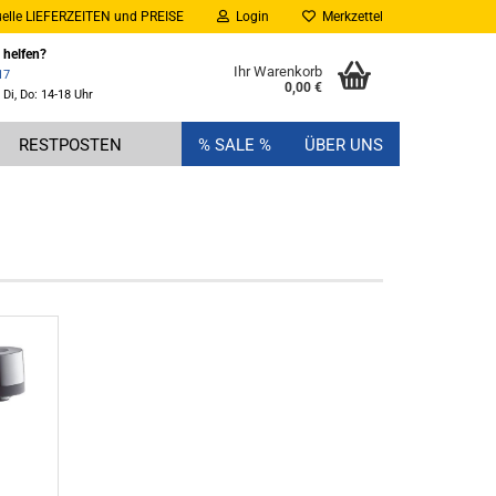
elle LIEFERZEITEN und PREISE
Login
Merkzettel
 helfen?
Ihr Warenkorb
17
0,00 €
 Di, Do: 14-18 Uhr
RESTPOSTEN
% SALE %
ÜBER UNS