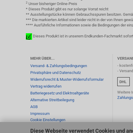
2
Unser bisheriger Online-Preis
* Dieses Produkt gibt es nur solange Vorrat reicht
** Ausstellungstücke können Gebrauchsspuren besitzen. Gemäß 
*** Die markierten Artikel sind leider nicht in der von Ihnen g
**** Ausführliche Informationen sowie die Bedingungen der einze
Dieses Produkt ist in unserem Endkunden-Fachmarkt sofort
MEHR ÜBER...
VERSAN
- kostenf
Versand- & Zahlungsbedingungen
- Versan
Privatsphäre und Datenschutz
Widerrufsrecht & Muster-Widerrufsformular
DHL
Vertrag widerrufen
Weitere 
Batteriegesetz und Elektroaltgeräte
Zahlungs
Alternative Streitbeilegung
AGB
Impressum
Cookie Einstellungen
Diese Webseite verwendet Cookies und an