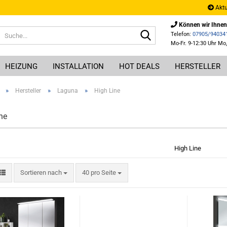
Aktu
Können wir Ihnen
Suche...
Telefon:
07905/94034
Mo-Fr. 9-12:30 Uhr Mo,
HEIZUNG
INSTALLATION
HOT DEALS
HERSTELLER
»
»
»
Hersteller
Laguna
High Line
ne
High Line
Sortieren nach
pro Seite
Sortieren nach
40 pro Seite