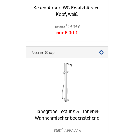
Keuco Amaro WC-​Ersatzbürsten-
Kopf, weiß
2
bisher
14,04 €
nur 8,00 €
Neu im Shop
Hans­gro­he Tec­tu­ris S Einhebel-​
Wannenmischer bo­den­ste­hend
1
statt
1.997,77 €