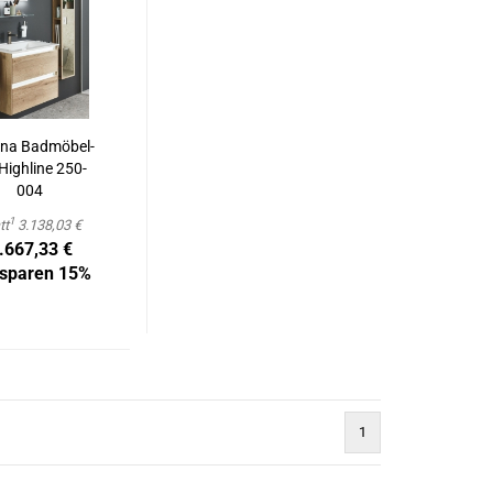
­na Badmöbel-​​
High­li­ne 250-​
004
1
tt
3.138,03 €
.667,33 €
 sparen 15%
1