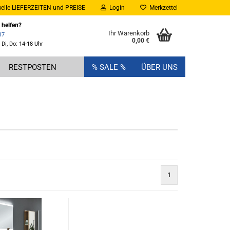
elle LIEFERZEITEN und PREISE
Login
Merkzettel
 helfen?
Ihr Warenkorb
17
0,00 €
 Di, Do: 14-18 Uhr
RESTPOSTEN
% SALE %
ÜBER UNS
1