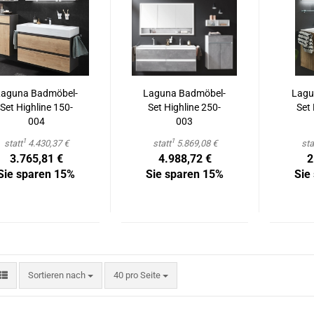
a­gu­na Badmöbel-​​
La­gu­na Badmöbel-​​
La­gu
Set High­li­ne 150-​
Set High­li­ne 250-​
Set 
004
003
1
1
statt
4.430,37 €
statt
5.869,08 €
sta
3.765,81 €
4.988,72 €
2
Sie sparen 15%
Sie sparen 15%
Sie
Sortieren nach
pro Seite
Sortieren nach
40 pro Seite