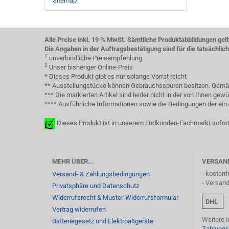
Sitemap
Alle Preise inkl. 19 % MwSt. Sämtliche Produktabbildungen gel
Die Angaben in der Auftragsbestätigung sind für die tatsächli
1
unverbindliche Preisempfehlung
2
Unser bisheriger Online-Preis
* Dieses Produkt gibt es nur solange Vorrat reicht
** Ausstellungstücke können Gebrauchsspuren besitzen. Gemäß 
*** Die markierten Artikel sind leider nicht in der von Ihnen g
**** Ausführliche Informationen sowie die Bedingungen der einze
Dieses Produkt ist in unserem Endkunden-Fachmarkt sofort
MEHR ÜBER...
VERSAN
- kostenf
Versand- & Zahlungsbedingungen
- Versan
Privatsphäre und Datenschutz
Widerrufsrecht & Muster-Widerrufsformular
DHL
Vertrag widerrufen
Weitere 
Batteriegesetz und Elektroaltgeräte
Zahlungs