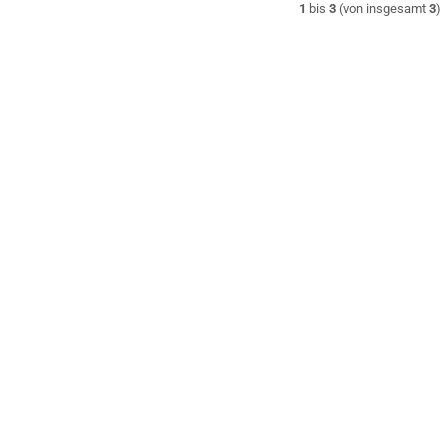
1
bis
3
(von insgesamt
3
)