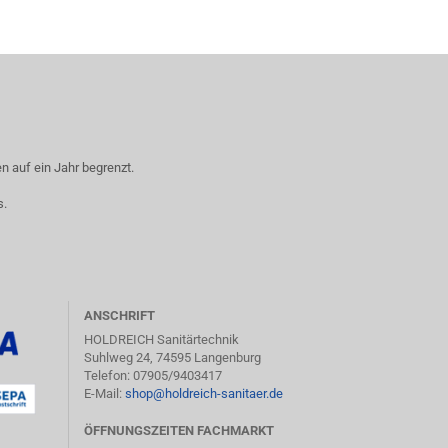
 auf ein Jahr begrenzt.
s.
ANSCHRIFT
HOLDREICH Sanitärtechnik
Suhlweg 24, 74595 Langenburg
Telefon: 07905/9403417
E-Mail:
shop@holdreich-sanitaer.de
ÖFFNUNGSZEITEN FACHMARKT