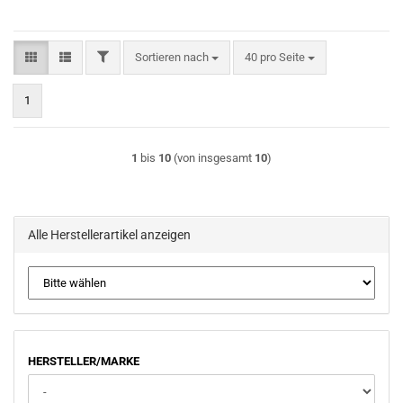
FILTER
Sortieren nach
pro Seite
Sortieren nach
40 pro Seite
1
1
bis
10
(von insgesamt
10
)
Alle Herstellerartikel anzeigen
HERSTELLER/MARKE
HERSTELLER/MARKE