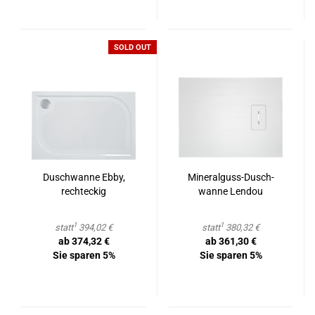
SOLD OUT
Dusch­wan­ne Ebby,
Mineralguss-​​Dusch­
recht­eckig
wan­ne Len­dou
1
1
statt
394,02 €
statt
380,32 €
ab 374,32 €
ab 361,30 €
Sie sparen 5%
Sie sparen 5%