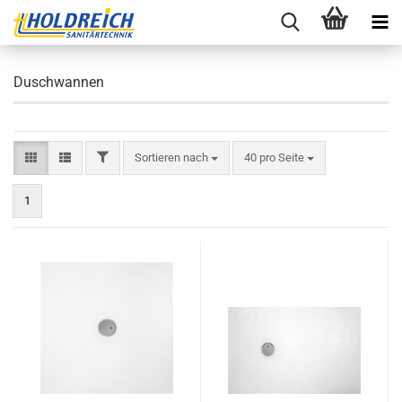
Duschwannen
FILTER
Sortieren nach
pro Seite
Sortieren nach
40 pro Seite
1