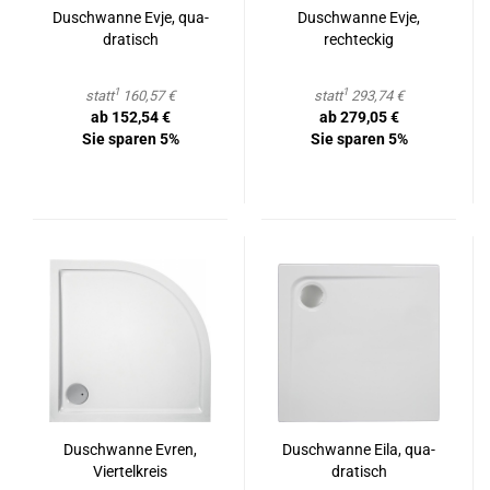
Dusch­wan­ne Evje, qua­
Dusch­wan­ne Evje,
dra­tisch
recht­eckig
1
1
statt
160,57 €
statt
293,74 €
ab 152,54 €
ab 279,05 €
Sie sparen 5%
Sie sparen 5%
Dusch­wan­ne Evren,
Dusch­wan­ne Eila, qua­
Vier­tel­kreis
dra­tisch