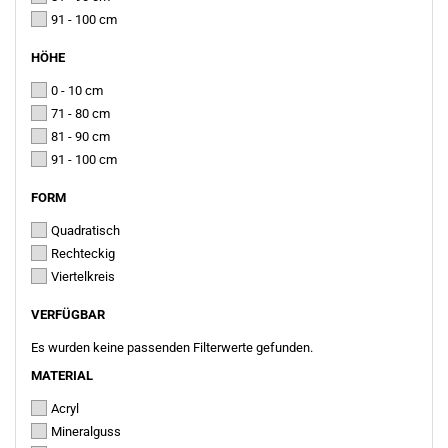
91 - 100 cm
HÖHE
HÖHE
0 - 10 cm
71 - 80 cm
81 - 90 cm
91 - 100 cm
FORM
FORM
Quadratisch
Rechteckig
Viertelkreis
VERFÜGBAR
VERFÜGBAR
Es wurden keine passenden Filterwerte gefunden.
MATERIAL
MATERIAL
Acryl
Mineralguss