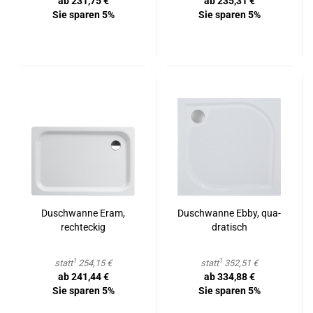
ab 231,75 €
ab 235,31 €
Sie sparen 5%
Sie sparen 5%
Dusch­wan­ne Eram,
Dusch­wan­ne Ebby, qua­
recht­eckig
dra­tisch
1
1
statt
254,15 €
statt
352,51 €
ab 241,44 €
ab 334,88 €
Sie sparen 5%
Sie sparen 5%