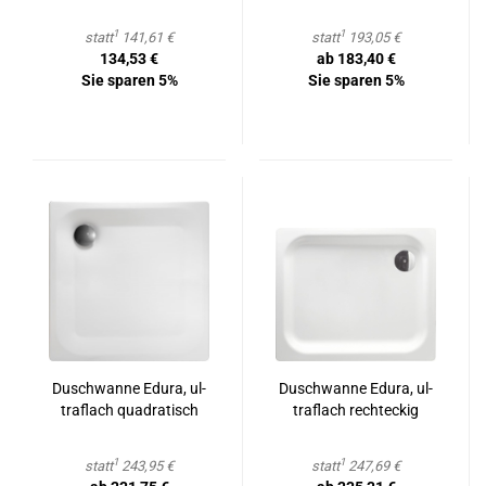
1
1
statt
141,61 €
statt
193,05 €
134,53 €
ab 183,40 €
Sie sparen 5%
Sie sparen 5%
Dusch­wan­ne Edura, ul­
Dusch­wan­ne Edura, ul­
traf­lach qua­dra­tisch
traf­lach recht­eckig
1
1
statt
243,95 €
statt
247,69 €