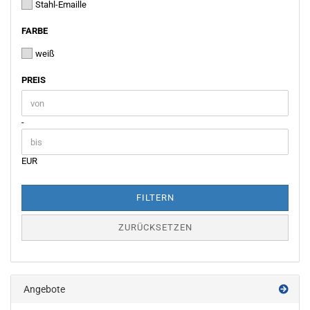
Stahl-Emaille
FARBE
FARBE
weiß
PREIS
PREIS
Preis bis
-
EUR
FILTERN
ZURÜCKSETZEN
Angebote