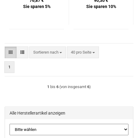
76,87 €
90,30 €
Sie sparen 5%
Sie sparen 10%
Sortieren nach
pro Seite
Sortieren nach
40 pro Seite
1
1
bis
6
(von insgesamt
6
)
Alle Herstellerartikel anzeigen