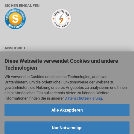
SICHER EINKAUFEN
ANSCHRIFT
HOLDREICH Sanitärtechnik
Diese Webseite verwendet Cookies und andere
Suhlweg 24, 74595 Langenburg
Telefon: 07905/9403417
Technologien
E-Mail:
shop@holdreich-sanitaer.de
Wir verwenden Cookies und ähnliche Technologien, auch von
Drittanbietern, um die ordentliche Funktionsweise der Website zu
ÖFFNUNGSZEITEN FACHMARKT
gewährleisten, die Nutzung unseres Angebotes zu analysieren und Ihnen
Mo - Fr
9-12:30 Uhr
ein bestmögliches Einkaufserlebnis bieten zu können. Weitere
Mo, Di, Do
14-18 Uhr
Informationen finden Sie in unserer
Datenschutzerklärung
.
Sa
nach Vereinbarung
Mi, So
geschlossen
Alle Akzeptieren
Nur Notwendige
VERTRAG WIDERRUFEN