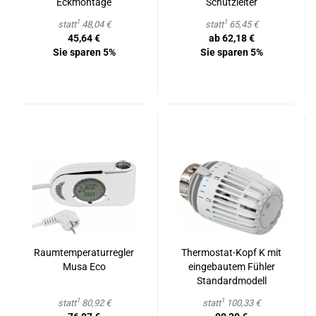
Eck­mon­ta­ge
Schutz­lei­ter
1
1
statt
48,04 €
statt
65,45 €
45,64 €
ab 62,18 €
Sie sparen 5%
Sie sparen 5%
Raum­tem­pe­ra­tur­reg­ler
Thermostat-​​Kopf K mit
Musa Eco
ein­ge­bau­tem Füh­ler
Stan­dard­mo­dell
1
1
statt
80,92 €
statt
100,33 €