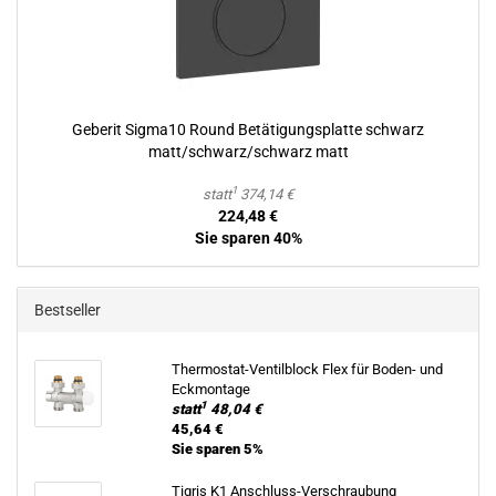
Ge­be­rit Sigma10 Round Be­tä­ti­gungs­plat­te schwarz
matt/schwarz/schwarz matt
1
statt
374,14 €
224,48 €
Sie sparen 40%
Bestseller
Thermostat-​Ventilblock Flex für Boden-​ und
Eck­mon­ta­ge
1
statt
48,04 €
45,64 €
Sie sparen 5%
Ti­gris K1 Anschluss-​Verschraubung