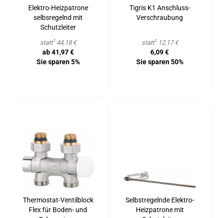
Elektro-​​Heiz­pa­tro­ne
Ti­gris K1 Anschluss-​​
selbs­re­gelnd mit
Ver­schrau­bung
Schutz­lei­ter
1
1
statt
44,18 €
statt
12,17 €
ab 41,97 €
6,09 €
Sie sparen 5%
Sie sparen 50%
Thermostat-​​Ven­til­block
Selbst­re­geln­de Elektro-​​
Flex für Boden-​​ und
Heiz­pa­tro­ne mit