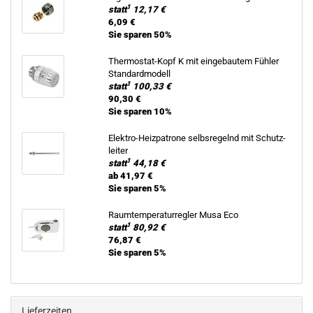
1
statt
12,17 €
6,09 €
Sie sparen 50%
Thermostat-​Kopf K mit ein­ge­bau­tem Füh­ler
Stan­dard­mo­dell
1
statt
100,33 €
90,30 €
Sie sparen 10%
Elektro-​Heizpatrone selbs­re­gelnd mit Schutz­
lei­ter
1
statt
44,18 €
ab 41,97 €
Sie sparen 5%
Raum­tem­pe­ra­tur­reg­ler Musa Eco
1
statt
80,92 €
76,87 €
Sie sparen 5%
Lieferzeiten