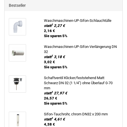
Bestseller
Waschmaschinen-​UP-Sifon-Schlauchtülle
1
statt
2,27 €
2,16 €
Sie sparen 5%
Waschmaschinen-​UP-Sifon-Verlängerung DN
32
1
statt
3,18 €
3,02 €
Sie sparen 5%
Schaft­ven­til Kli­cker/fest­ste­hend Matt
Schwarz DN 32 (1 1/4") ohne Über­lauf 0-70
mm
1
statt
27,97 €
26,57 €
Sie sparen 5%
Sifon-​Tauchrohr, chrom DN32 x 200 mm
1
statt
4,61 €
4,38 €