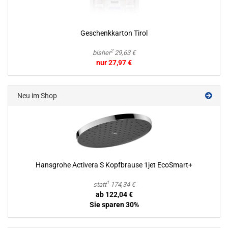
Ge­schenk­kar­ton Tirol
2
bisher
29,63 €
nur 27,97 €
Neu im Shop
Hans­gro­he Ac­ti­ve­ra S Kopf­brau­se 1jet Ec­oS­mart+
1
statt
174,34 €
ab 122,04 €
Sie sparen 30%