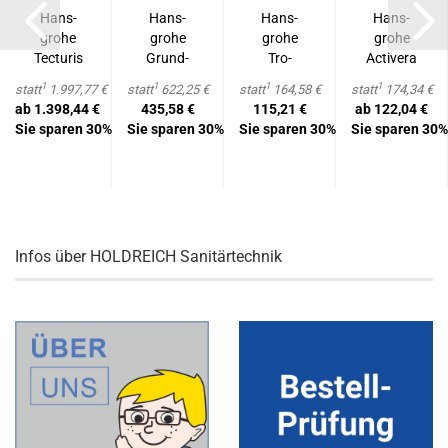
Hans­
Hans­
Hans­
Hans­
gro­he
gro­he
gro­he
gro­he
Tec­tu­ris
Grund­
Tro­
Ac­ti­ve­ra
S
kör­per
cken­
S Kopf­
1
1
1
1
statt
1.997,77 €
statt
622,25 €
statt
164,58 €
statt
174,34 €
Einhebel-​​
für Ar­
man­
brau­se
ab 1.398,44 €
435,58 €
115,21 €
ab 122,04 €
Wan­nen­
ma­tu­
schet­te
1jet Ec­
Sie sparen 30%
Sie sparen 30%
Sie sparen 30%
Sie sparen 30%
mi­
ren bo­
für
oS­
scher...
den­ste­
Grund­
mart+...
hend...
set...
Infos über HOLDREICH Sanitärtechnik