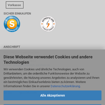
Vorkasse
SICHER EINKAUFEN
ANSCHRIFT
HOLDREICH Sanitärtechnik
Diese Webseite verwendet Cookies und andere
Suhlweg 24, 74595 Langenburg
Telefon: 07905/9403417
Technologien
E-Mail:
shop@holdreich-sanitaer.de
Wir verwenden Cookies und ähnliche Technologien, auch von
Drittanbietern, um die ordentliche Funktionsweise der Website zu
ÖFFNUNGSZEITEN FACHMARKT
gewährleisten, die Nutzung unseres Angebotes zu analysieren und Ihnen
Mo - Fr
9-12:30 Uhr
ein bestmögliches Einkaufserlebnis bieten zu können. Weitere
Mo, Di, Do
14-18 Uhr
Informationen finden Sie in unserer
Datenschutzerklärung
.
Sa
nach Vereinbarung
Mi, So
geschlossen
Alle Akzeptieren