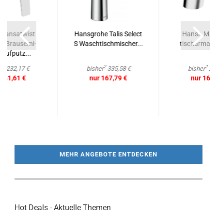
Han­satwist
Hans­gro­he Talis Select
Hansa Mix 
l-​​Brausemi­
S Wasch­tisch­mi­scher...
tischar­ma­t
Auf­putz...
2
2
2
r
232,17 €
bisher
335,58 €
bisher
231
 141,61 €
nur 167,79 €
nur 161,
MEHR ANGEBOTE ENTDECKEN
Hot Deals - Aktuelle Themen