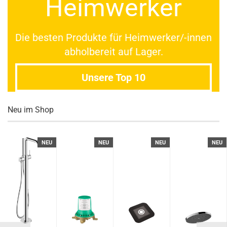
Heimwerker
Die besten Produkte für Heimwerker/-innen
abholbereit auf Lager.
Unsere Top 10
Neu im Shop
NEU
NEU
NEU
NEU