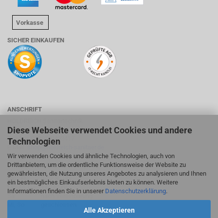
Vorkasse
SICHER EINKAUFEN
ANSCHRIFT
HOLDREICH Sanitärtechnik
Diese Webseite verwendet Cookies und andere
Suhlweg 24, 74595 Langenburg
Telefon: 07905/9403417
Technologien
E-Mail:
shop@holdreich-sanitaer.de
Wir verwenden Cookies und ähnliche Technologien, auch von
Drittanbietern, um die ordentliche Funktionsweise der Website zu
ÖFFNUNGSZEITEN FACHMARKT
gewährleisten, die Nutzung unseres Angebotes zu analysieren und Ihnen
Mo - Fr
9-12:30 Uhr
ein bestmögliches Einkaufserlebnis bieten zu können. Weitere
Mo, Di, Do
14-18 Uhr
Informationen finden Sie in unserer
Datenschutzerklärung
.
Sa
nach Vereinbarung
Mi, So
geschlossen
Alle Akzeptieren