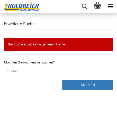
Erweiterte Suche
Die Suche ergab keine genauen Treffer.
MÖCHTEN
Möchten Sie noch einmal suchen?
SIE
NOCH
EINMAL
SUCHEN?
SUCHEN