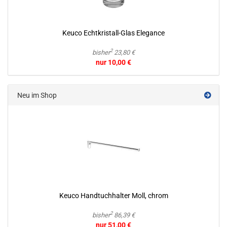
Keuco Echtkristall-​Glas Ele­gan­ce
2
bisher
23,80 €
nur 10,00 €
Neu im Shop
Keuco Hand­tuch­hal­ter Moll, chrom
2
bisher
86,39 €
nur 51,00 €