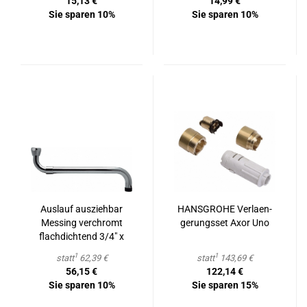
15,13 €
14,99 €
Sie sparen 10%
Sie sparen 10%
Aus­lauf aus­zieh­bar
HANS­GRO­HE Ver­la­en­
Mes­sing ver­chromt
ge­rungs­set Axor Uno
flach­dich­tend 3/4" x
280 - 480 mm
1
1
statt
62,39 €
statt
143,69 €
56,15 €
122,14 €
Sie sparen 10%
Sie sparen 15%