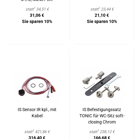
1
1
statt
34,51 €
statt
23,44 €
31,06 €
21,10 €
Sie sparen 10%
Sie sparen 10%
IS Sen­sor IR kpl., mit
IS Be­fes­ti­gungs­satz
Kabel
TONIC für WC-​Sitz soft­
clo­sing Chrom
1
1
statt
421,86 €
statt
238,12 €
316,40 €
166,68 €