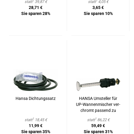
1
1
statt
39,87 €
statt
4,05 €
28,71 €
3,65 €
Sie sparen 28%
Sie sparen 10%
Hansa Dich­tungs­satz
HANSA Um­stel­ler für
UP-​Wan­nen­mi­scher ver­
chromt pas­send zu
HANSA-​​Mix
1
1
statt
18,45 €
statt
86,22 €
11,99 €
59,49 €
Sie sparen 35%
Sie sparen 31%