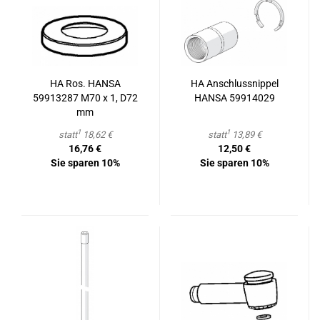
HA Ros. HANSA
HA An­schluss­nip­pel
59913287 M70 x 1, D72
HANSA 59914029
mm
1
1
statt
18,62 €
statt
13,89 €
16,76 €
12,50 €
Sie sparen 10%
Sie sparen 10%