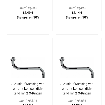
1
1
statt
13,88 €
statt
13,49 €
12,49 €
12,14 €
Sie sparen 10%
Sie sparen 10%
S-​Aus­lauf Mes­sing ver­
S-​Aus­lauf Mes­sing ver­
chromt ko­nisch dich­
chromt ko­nisch dich­
tend mit 2 O-​Rin­gen
tend mit 2 O-​Rin­gen
3/4" x 250mm
3/4" x 300mm
1
1
statt
16,81 €
statt
16,65 €