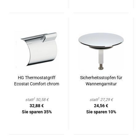
HG Ther­mo­stat­griff
Si­cher­heits­stop­fen für
Ecostat Com­fort chrom
Wan­nen­gar­ni­tur
1
1
statt
50,58 €
statt
27,29 €
32,88 €
24,56 €
Sie sparen 35%
Sie sparen 10%