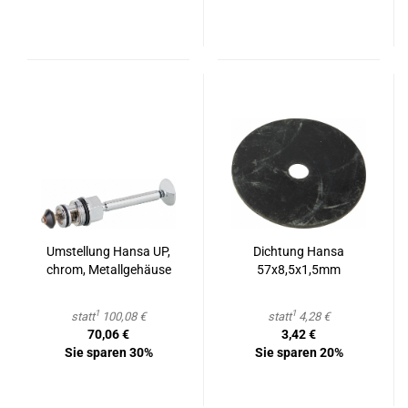
Um­stel­lung Hansa UP,
Dich­tung Hansa
chrom, Me­tall­ge­häu­se
57x8,5x1,5mm
1
1
statt
100,08 €
statt
4,28 €
70,06 €
3,42 €
Sie sparen 30%
Sie sparen 20%