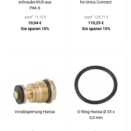
schrau­be KUS aus
he Unica Con­nect
PA6.6
1
1
statt
11,15 €
statt
129,71 €
10,04 €
110,25 €
Sie sparen 10%
Sie sparen 15%
Vor­ab­sper­rung Hansa
O-​Ring Hansa Ø 33 x
3,0 mm