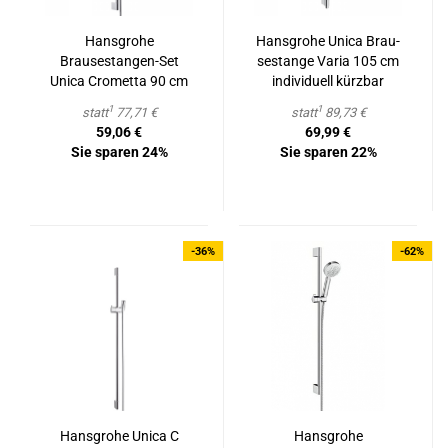
Hans­gro­he
Hans­gro­he Unica Brau­
Brausestangen-​​Set
se­stan­ge Varia 105 cm
Unica Cro­met­ta 90 cm
in­di­vi­du­ell kürz­bar
chrom
1
1
statt
77,71 €
statt
89,73 €
59,06 €
69,99 €
Sie sparen 24%
Sie sparen 22%
-36%
-62%
Hans­gro­he Unica C
Hans­gro­he