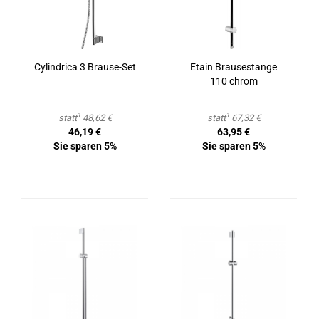
Cy­lind­ri­ca 3 Brause-​​Set
Etain Brau­se­stan­ge
110 chrom
1
1
statt
48,62 €
statt
67,32 €
46,19 €
63,95 €
Sie sparen 5%
Sie sparen 5%