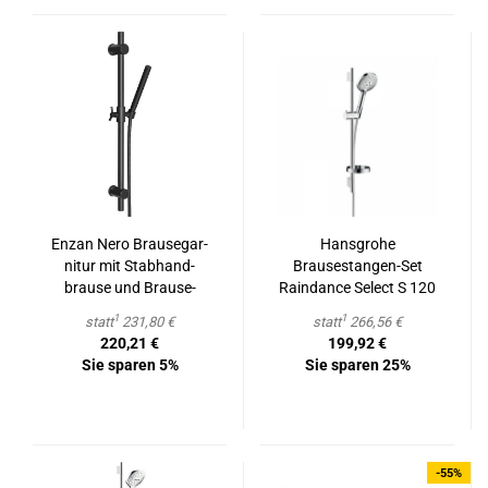
Enzan Nero Brau­se­gar­
Hans­gro­he
ni­tur mit Stab­hand­
Brausestangen-​​Set
brau­se und Brau­se­
Raindance Select S 120
schlauch
65 cm chrom
1
1
statt
231,80 €
statt
266,56 €
220,21 €
199,92 €
Sie sparen 5%
Sie sparen 25%
-55%