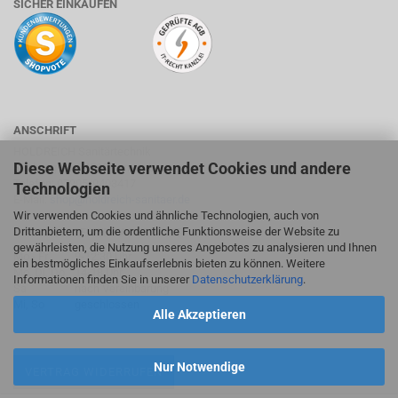
SICHER EINKAUFEN
ANSCHRIFT
HOLDREICH Sanitärtechnik
Diese Webseite verwendet Cookies und andere
Suhlweg 24, 74595 Langenburg
Telefon: 07905/9403417
Technologien
E-Mail:
shop@holdreich-sanitaer.de
Wir verwenden Cookies und ähnliche Technologien, auch von
Drittanbietern, um die ordentliche Funktionsweise der Website zu
ÖFFNUNGSZEITEN FACHMARKT
gewährleisten, die Nutzung unseres Angebotes zu analysieren und Ihnen
Mo - Fr
9-12:30 Uhr
ein bestmögliches Einkaufserlebnis bieten zu können. Weitere
Mo, Di, Do
14-18 Uhr
Informationen finden Sie in unserer
Datenschutzerklärung
.
Sa
nach Vereinbarung
Mi, So
geschlossen
Alle Akzeptieren
Nur Notwendige
VERTRAG WIDERRUFEN