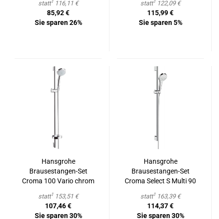
1
1
statt
116,11 €
statt
122,09 €
85,92 €
115,99 €
Sie sparen 26%
Sie sparen 5%
Hans­gro­he
Hans­gro­he
Brausestangen-​​Set
Brausestangen-​​Set
Croma 100 Vario chrom
Croma Select S Multi 90
cm chrom/weiß
1
1
statt
153,51 €
statt
163,39 €
107,46 €
114,37 €
Sie sparen 30%
Sie sparen 30%