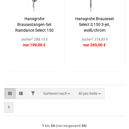
Hans­gro­he
Hans­gro­he Braus­e­set
Brausestangen-​​Set
Select S 150 3-jet,
Raindance Select 150
weiß/chrom
90 cm chrom/weiß
2
2
bisher
288,10 €
bisher
374,85 €
nur 199,00 €
nur 265,00 €
FILTER
Sortieren nach
pro Seite
Sortieren nach
40 pro Seite
1
1
bis
34
(von insgesamt
34
)