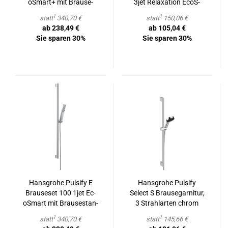
oS­mart+ mit Brau­se­
3jet Re­la­xa­ti­on Ec­oS­
stan­ge 90 cm
mart mit Brau­se­stan­ge
1
1
statt
340,70 €
statt
150,06 €
90 cm
ab 238,49 €
ab 105,04 €
Sie sparen 30%
Sie sparen 30%
Hans­gro­he Pul­si­fy E
Hans­gro­he Pul­si­fy
Braus­e­set 100 1jet Ec­
Select S Brau­se­gar­ni­tur,
oS­mart mit Brau­se­stan­
3 Strahl­ar­ten chrom
ge 90 cm
1
1
statt
340,70 €
statt
145,66 €