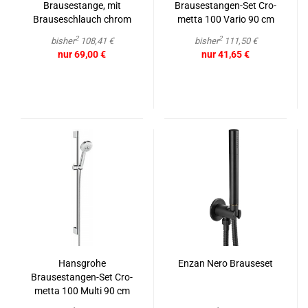
Brau­se­stan­ge, mit
Brausestangen-​​Set Cro­
Brau­se­schlauch chrom
met­ta 100 Vario 90 cm
chrom/weiß
2
2
bisher
108,41 €
bisher
111,50 €
nur 69,00 €
nur 41,65 €
Hans­gro­he
Enzan Nero Braus­e­set
Brausestangen-​​Set Cro­
met­ta 100 Multi 90 cm
chrom/weiß