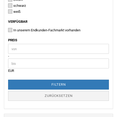
schwarz
weiß
VERFÜGBAR
VERFÜGBAR
In unserem Endkunden-Fachmarkt vorhanden
PREIS
PREIS
Preis bis
-
EUR
FILTERN
ZURÜCKSETZEN