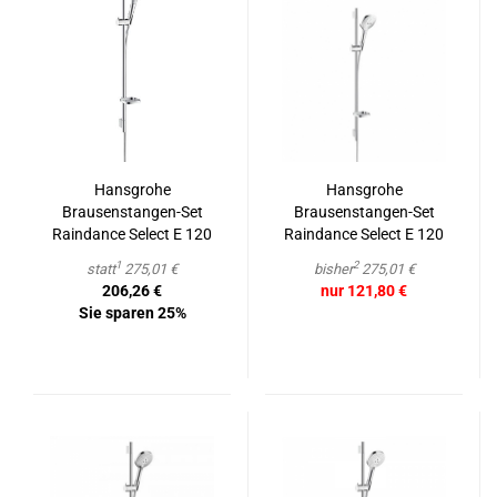
Hans­gro­he
Hans­gro­he
Brausenstangen-​​Set
Brausenstangen-​​Set
Raindance Select E 120
Raindance Select E 120
3jet 90 cm
3jet mit Brau­se­stan­ge
1
2
statt
275,01 €
bisher
275,01 €
90 cm und Sei­fen­scha­le
206,26 €
nur 121,80 €
chrom/weiß
Sie sparen 25%