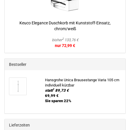
Keuco Ele­gan­ce Dusch­korb mit Kunststoff-​Einsatz,
chrom/weiß
2
bisher
133,76 €
nur 72,99 €
Bestseller
Hans­gro­he Unica Brau­se­stan­ge Varia 105 cm
in­di­vi­du­ell kürz­bar
1
statt
89,73 €
69,99 €
Sie sparen 22%
Lieferzeiten