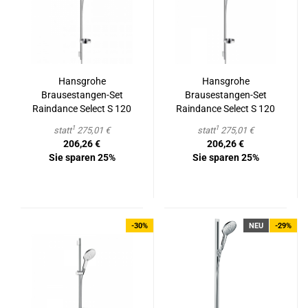
Hans­gro­he
Hans­gro­he
Brausestangen-​​Set
Brausestangen-​​Set
Raindance Select S 120
Raindance Select S 120
3jet mit Brau­se­stan­ge
3jet mit Brau­se­stan­ge
1
1
statt
275,01 €
statt
275,01 €
90 cm und Sei­fen­scha­le
90 cm und Sei­fen­scha­le
206,26 €
206,26 €
chrom
Sie sparen 25%
Sie sparen 25%
-30%
NEU
-29%