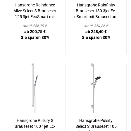
Hans­gro­he Raindance
Hans­gro­he Rain­fi­ni­ty
Alive Select S Braus­e­set
Braus­e­set 130 3jet Ec­
125 3jet Ec­oS­mart mit
oS­mart mit Brau­se­stan­
Brau­se­stan­ge Unica S
ge S Puro 90 cm, Push-​
1
1
statt
286,79 €
statt
354,86 €
Puro 90 cm
Hand­brause­hal­te­rung
ab 200,75 €
ab 248,40 €
und De­sign­flex Tex­til­
Sie sparen 30%
Sie sparen 30%
brau­se­schlauch 160 cm
Hans­gro­he Pul­si­fy S
Hans­gro­he Pul­si­fy
Braus­e­set 100 1jet Ec­
Select S Braus­e­set 105