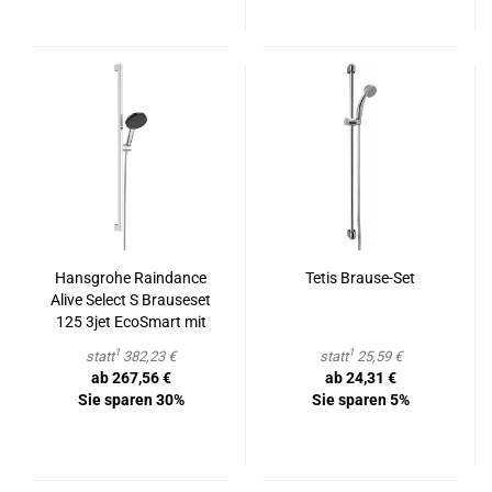
Hans­gro­he Raindance
Tetis Brause-​​Set
Alive Select S Braus­e­set
125 3jet Ec­oS­mart mit
Brau­se­stan­ge Unica E
1
1
statt
382,23 €
statt
25,59 €
Puro 90 cm und Easy
ab 267,56 €
ab 24,31 €
Slide Brau­se­hal­ter
Sie sparen 30%
Sie sparen 5%