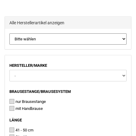
Alle Herstellerartikel anzeigen
HERSTELLER/MARKE
HERSTELLER/MARKE
BRAUSESTANGE/BRAUSESYSTEM
BRAUSESTANGE/BRAUSESYSTEM
nur Brausestange
mit Handbrause
LÄNGE
LÄNGE
41 - 50 cm