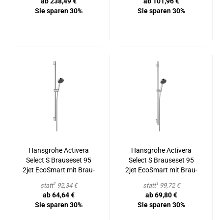
ab 238,49 €
ab 101,96 €
Sie sparen 30%
Sie sparen 30%
Hans­gro­he Ac­ti­ve­ra
Hans­gro­he Ac­ti­ve­ra
Select S Braus­e­set 95
Select S Braus­e­set 95
2jet Ec­oS­mart mit Brau­
2jet Ec­oS­mart mit Brau­
se­stan­ge 90 cm
se­stan­ge Varia 105 cm
1
1
statt
92,34 €
statt
99,72 €
ab 64,64 €
ab 69,80 €
Sie sparen 30%
Sie sparen 30%