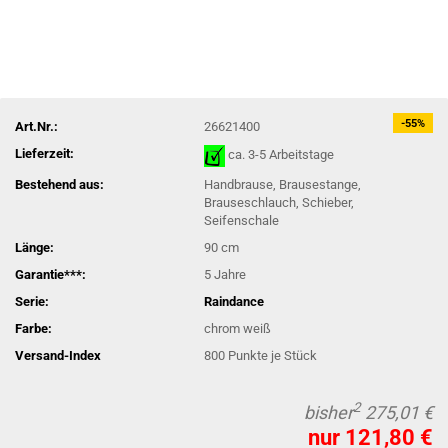
-55%
Art.Nr.:
26621400
Lieferzeit:
ca. 3-5 Arbeitstage
Bestehend aus:
Handbrause, Brausestange,
Brauseschlauch, Schieber,
Seifenschale
Länge:
90 cm
Garantie***:
5 Jahre
Serie:
Raindance
Farbe:
chrom weiß
Versand-Index
800
Punkte je Stück
2
bisher
275,01 €
nur 121,80 €