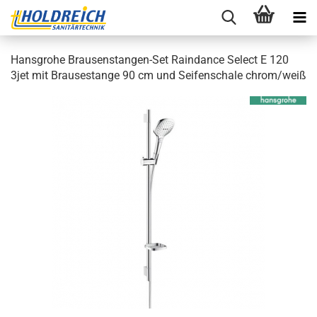
Hans­gro­he Brausenstangen-​Set Raindance Select E 120
3jet mit Brau­se­stan­ge 90 cm und Sei­fen­scha­le chrom/weiß