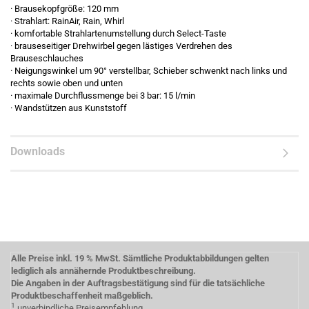
· Brausekopfgröße: 120 mm
· Strahlart: RainAir, Rain, Whirl
· komfortable Strahlartenumstellung durch Select-Taste
· brauseseitiger Drehwirbel gegen lästiges Verdrehen des
Brauseschlauches
· Neigungswinkel um 90° verstellbar, Schieber schwenkt nach links und
rechts sowie oben und unten
· maximale Durchflussmenge bei 3 bar: 15 l/min
· Wandstützen aus Kunststoff
Downloads
Alle Preise inkl. 19 % MwSt. Sämtliche Produktabbildungen gelten
lediglich als annähernde Produktbeschreibung.
Die Angaben in der Auftragsbestätigung sind für die tatsächliche
Produktbeschaffenheit maßgeblich.
1
unverbindliche Preisempfehlung