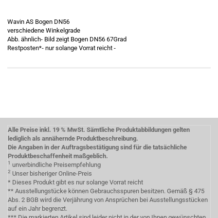
Wavin AS Bogen DN56
verschiedene Winkelgrade
Abb. ähnlich- Bild zeigt Bogen DN56 67Grad
Restposten*- nur solange Vorrat reicht -
Alle Preise inkl. 19 % MwSt. Sämtliche Produktabbildungen gelten
lediglich als annähernde Produktbeschreibung.
Die Angaben in der Auftragsbestätigung sind für die tatsächliche
Produktbeschaffenheit maßgeblich.
1
unverbindliche Preisempfehlung
2
Unser bisheriger Online-Preis
* Dieses Produkt gibt es nur solange Vorrat reicht
** Ausstellungstücke können Gebrauchsspuren besitzen. Gemäß § 475
Abs. 2 BGB wird die Verjährung von Ansprüchen bei Ausstellungsstücken
auf ein Jahr begrenzt.
*** Die markierten Artikel sind leider nicht in der von Ihnen gewünschten