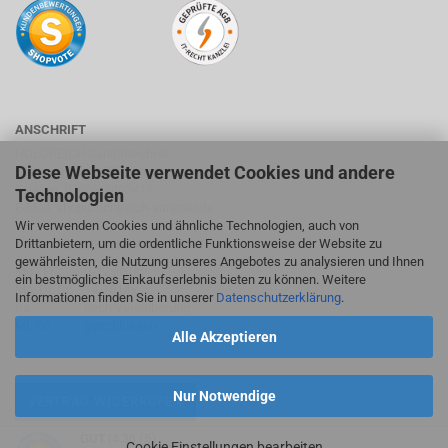
ANSCHRIFT
HOLDREICH Sanitärtechnik
Diese Webseite verwendet Cookies und andere
Suhlweg 24, 74595 Langenburg
Telefon: 07905/9403417
Technologien
E-Mail:
shop@holdreich-sanitaer.de
Wir verwenden Cookies und ähnliche Technologien, auch von
Drittanbietern, um die ordentliche Funktionsweise der Website zu
ÖFFNUNGSZEITEN FACHMARKT
gewährleisten, die Nutzung unseres Angebotes zu analysieren und Ihnen
Mo - Fr
9-12:30 Uhr
ein bestmögliches Einkaufserlebnis bieten zu können. Weitere
Mo, Di, Do
14-18 Uhr
Informationen finden Sie in unserer
Datenschutzerklärung
.
Sa
nach Vereinbarung
Mi, So
geschlossen
Alle Akzeptieren
Nur Notwendige
VERTRAG WIDERRUFEN
GUT
(4.36 / 5)
Cookie Einstellungen bearbeiten