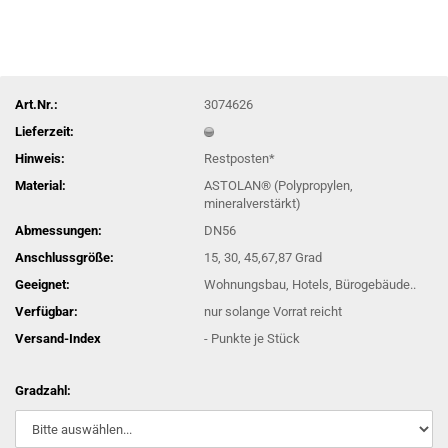
Art.Nr.:
3074626
Lieferzeit:
Hinweis:
Restposten*
Material:
ASTOLAN® (Polypropylen,
mineralverstärkt)
Abmessungen:
DN56
Anschlussgröße:
15, 30, 45,67,87 Grad
Geeignet:
Wohnungsbau, Hotels, Bürogebäude..
Verfügbar:
nur solange Vorrat reicht
Versand-Index
-
Punkte je Stück
Gradzahl: