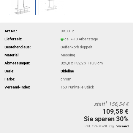
Art.Nr.:
DK3012
Lieferzeit:
ca. 7-10 Arbeitstage
Bestehend aus:
Seifenkorb doppelt
Material:
Messing
Abmessungen:
B25,0 x H32,2 x T10,3 cm
Serie:
Sideline
Farbe:
chrom
Versand-Index
150
Punkte je Stück
1
statt
156,54 €
109,58 €
Sie sparen 30%
inkl. 19% MwSt. zzgl.
Versand