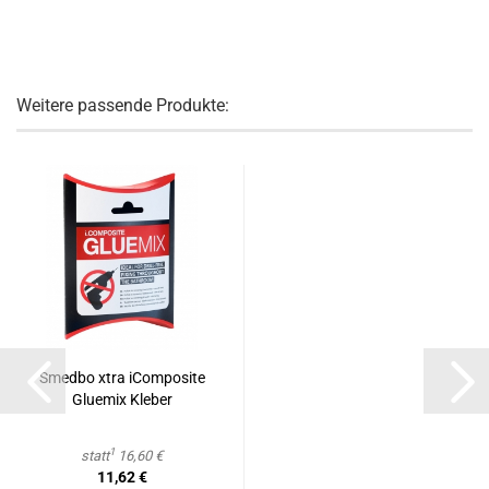
Weitere passende Produkte:
Smed­bo xtra iCom­po­si­te
Glu­emix Kle­ber
1
statt
16,60 €
11,62 €