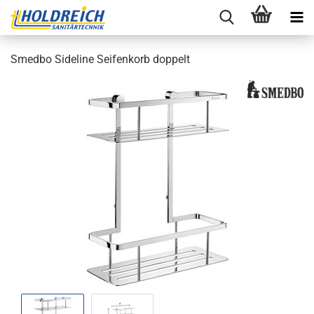
Smed­bo Si­de­li­ne Sei­fen­korb dop­pelt