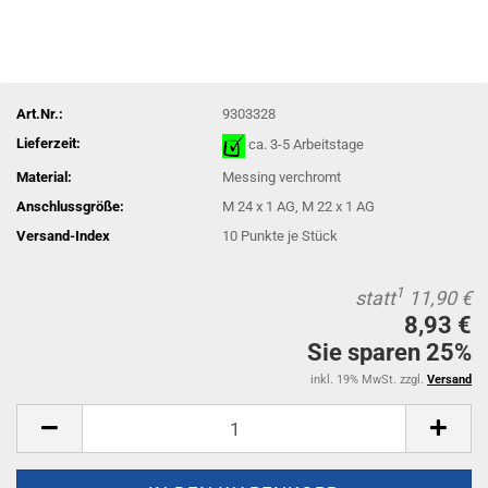
Art.Nr.:
9303328
Lieferzeit:
ca. 3-5 Arbeitstage
Material:
Messing verchromt
Anschlussgröße:
M 24 x 1 AG, M 22 x 1 AG
Versand-Index
10
Punkte je Stück
1
statt
11,90 €
8,93 €
Sie sparen 25%
inkl. 19% MwSt. zzgl.
Versand