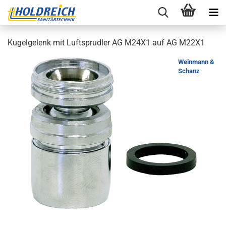
Ku­gel­ge­lenk mit Luft­sprud­ler AG M24X1 auf AG M22X1
Weinmann &
Schanz