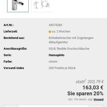
Art.Nr.:
45073283
Lieferzeit:
ca. 2 Wochen
Bestehend aus:
Einhebelmischer mit Zugstangen-
Ablaufgarnitur
Anschlussgröße:
G3/8, flexible Druckschläuche
Serie:
Hansapinto
Farbe:
chrom
Versand-Index
200
Punkte je Stück
1
statt
203,79 €
163,03 €
Sie sparen 20%
inkl. 19% MwSt. zzgl.
Versand