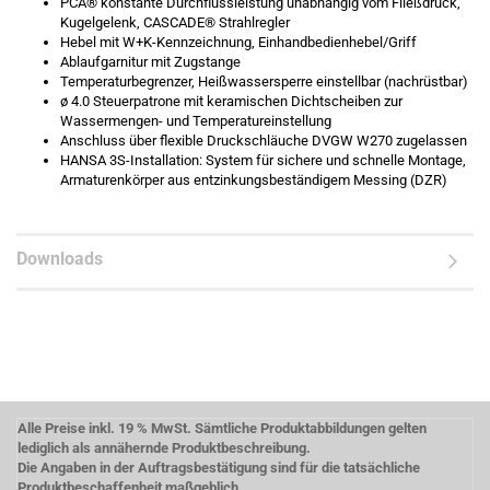
PCA® konstante Durchflussleistung unabhängig vom Fließdruck,
Kugelgelenk, CASCADE® Strahlregler
Hebel mit W+K-Kennzeichnung, Einhandbedienhebel/Griff
Ablaufgarnitur mit Zugstange
Temperaturbegrenzer, Heißwassersperre einstellbar (nachrüstbar)
ø 4.0 Steuerpatrone mit keramischen Dichtscheiben zur
Wassermengen- und Temperatureinstellung
Anschluss über flexible Druckschläuche DVGW W270 zugelassen
HANSA 3S-Installation: System für sichere und schnelle Montage,
Armaturenkörper aus entzinkungsbeständigem Messing (DZR)
Downloads
Alle Preise inkl. 19 % MwSt. Sämtliche Produktabbildungen gelten
lediglich als annähernde Produktbeschreibung.
Die Angaben in der Auftragsbestätigung sind für die tatsächliche
Produktbeschaffenheit maßgeblich.