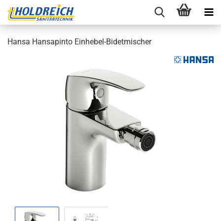
Hansa Han­s­a­pin­to Einhebel-​Bidetmischer