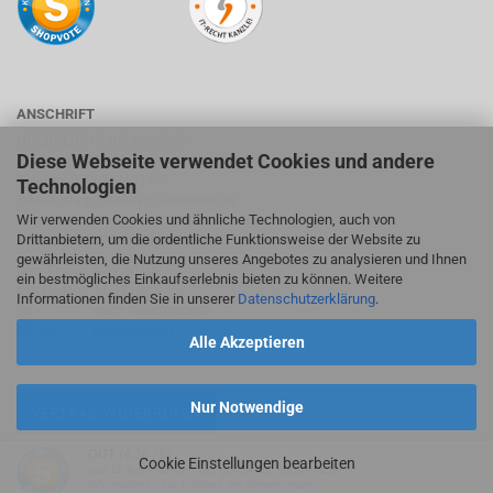
ANSCHRIFT
HOLDREICH Sanitärtechnik
Diese Webseite verwendet Cookies und andere
Suhlweg 24, 74595 Langenburg
Telefon: 07905/9403417
Technologien
E-Mail:
shop@holdreich-sanitaer.de
Wir verwenden Cookies und ähnliche Technologien, auch von
Drittanbietern, um die ordentliche Funktionsweise der Website zu
ÖFFNUNGSZEITEN FACHMARKT
gewährleisten, die Nutzung unseres Angebotes zu analysieren und Ihnen
Mo - Fr
9-12:30 Uhr
ein bestmögliches Einkaufserlebnis bieten zu können. Weitere
Mo, Di, Do
14-18 Uhr
Informationen finden Sie in unserer
Datenschutzerklärung
.
Sa
nach Vereinbarung
Mi, So
geschlossen
Alle Akzeptieren
Nur Notwendige
VERTRAG WIDERRUFEN
GUT
(4.36 / 5)
Cookie Einstellungen bearbeiten
aus
12
Bewertungen bei: google.de, shopvote.de ⓘ
Webshop
by Gambio.de © 2026
Informationen zur Echtheit der Bewertungen