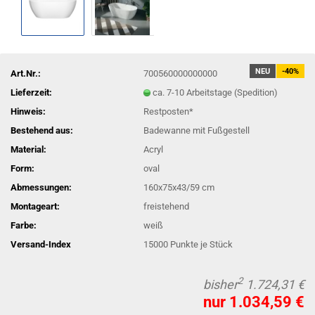
NEU
-40%
Art.Nr.:
700560000000000
Lieferzeit:
ca. 7-10 Arbeitstage (Spedition)
Hinweis:
Restposten*
Bestehend aus:
Badewanne mit Fußgestell
Material:
Acryl
Form:
oval
Abmessungen:
160x75x43/59 cm
Montageart:
freistehend
Farbe:
weiß
Versand-Index
15000
Punkte je Stück
2
bisher
1.724,31 €
nur 1.034,59 €