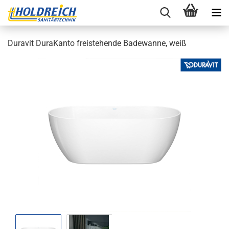
Du­ra­vit Du­ra­Kan­to frei­ste­hen­de Ba­de­wan­ne, weiß