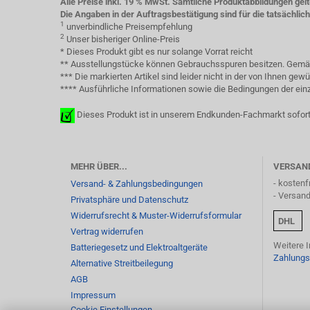
Alle Preise inkl. 19 % MwSt. Sämtliche Produktabbildungen gel
Die Angaben in der Auftragsbestätigung sind für die tatsächli
1
unverbindliche Preisempfehlung
2
Unser bisheriger Online-Preis
* Dieses Produkt gibt es nur solange Vorrat reicht
** Ausstellungstücke können Gebrauchsspuren besitzen. Gemäß 
*** Die markierten Artikel sind leider nicht in der von Ihnen g
**** Ausführliche Informationen sowie die Bedingungen der einze
Dieses Produkt ist in unserem Endkunden-Fachmarkt sofort
MEHR ÜBER...
VERSAN
- kostenf
Versand- & Zahlungsbedingungen
- Versan
Privatsphäre und Datenschutz
Widerrufsrecht & Muster-Widerrufsformular
DHL
Vertrag widerrufen
Weitere 
Batteriegesetz und Elektroaltgeräte
Zahlungs
Alternative Streitbeilegung
AGB
Impressum
Cookie Einstellungen