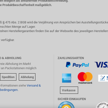
ten lediglich als annähernde Produktbeschreibung.
che Produktbeschaffenheit maßgeblich.
§ 475 Abs. 2 BGB wird die Verjährung von Ansprüchen bei Ausstellungsstücken
ewünschten Menge auf Lager.
lnen Herstellergarantien finden Sie auf der Webseite des jeweiligen Hersteller
 verfügbar.
D & ABHOLUNG
ZAHLUNGSARTEN
reie Abholung im Markt
d an Packstationen möglich
Spedition
Abholung
Informationen siehe
Versand &
bedingungen.
Vorkasse
SICHER EINKAUFEN