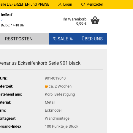
elle LIEFERZEITEN und PREISE
Login
Merkzettel
 helfen?
Ihr Warenkorb
17
0,00 €
 Di, Do: 14-18 Uhr
RESTPOSTEN
% SALE %
ÜBER UNS
e­na­ri­us Eck­sei­fen­korb Serie 901 black
t.Nr.:
9014019040
eferzeit:
ca. 2 Wochen
stehend aus:
Korb, Befestigung
terial:
Metall
rm:
Eckmodell
ntageart:
Wandmontage
rsand-Index
100
Punkte je Stück