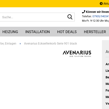
Aktu
Können wir Ihnen
Suche...
Telefon:
07905/94034
Mo-Fr. 9-12:30 Uhr Mo,
HEIZUNG
INSTALLATION
HOT DEALS
HERSTELLER
»
be, Einlagen
Avenarius Eckseifenkorb Serie 901 black
Av
Ar
Li
Be
Ma
Fo
Mo
Ve